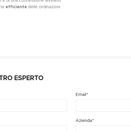
n e di una connessione wireless
one
efficiente
delle ordinazioni.
TRO ESPERTO
Email*
Azienda*