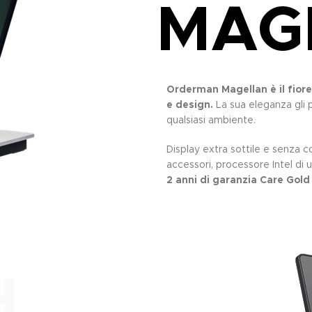
MAG
Orderman Magellan è il fiore 
e design.
La sua eleganza gli 
qualsiasi ambiente.
Display extra sottile e senza 
accessori, processore Intel di
2 anni di garanzia Care Gol
H