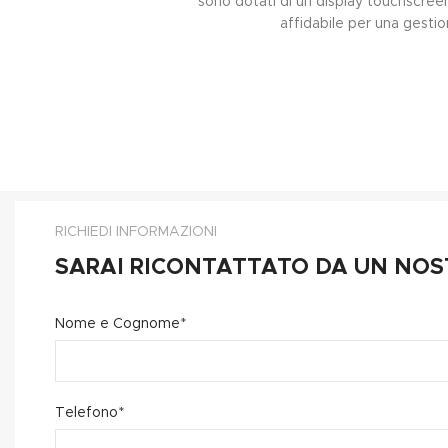
sono dotati di un display touchscree
affidabile per una gesti
RICHIEDI INFORMAZIONI
SARAI RICONTATTATO DA UN NOS
Nome e Cognome*
Telefono*