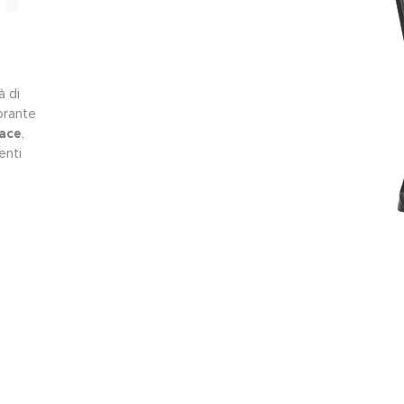
e
à di
torante
cace
,
enti